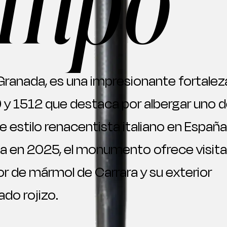
empo
n Granada, es una impresionante fortalez
 y 1512 que destaca por albergar uno 
 estilo renacentista italiano en España
da en 2025, el monumento ofrece visit
or de mármol de Carrara y su exterior
ado rojizo.