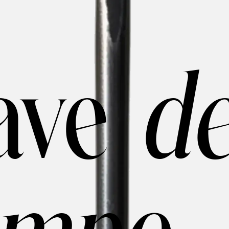
lave
de